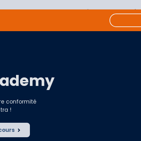
Documentation
Communauté
cademy
re conformité
tra !
 cours